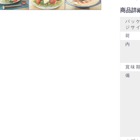
商品詳
パッ
ジサ
荷
内
賞味
備