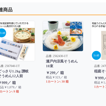
連商品
品番: 2562430-UT
瀬戸内涼風そうめん
10束
番: 2567040-UT
品番: 247
どっさり1.2kg 讃岐
稲庭そ
￥299／ 箱
そうめん12人前
税込￥323／ 箱
￥999
1カートン: 30 箱
￥999／ 箱
税込￥1,
1カートン
込￥1,079／ 箱
カートン: 9 箱