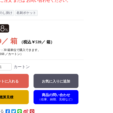
ご注文 または お問い合わせください。
のし掛け
名刺ポケット
9／ 箱
（税込￥539／ 箱）
ン：30 箱単位で購入できます。
168 ／カートン）
カートン
ートに入れる
お気に入りに追加
商品の問い合わせ
概算見積
（在庫、納期、見積など）
る