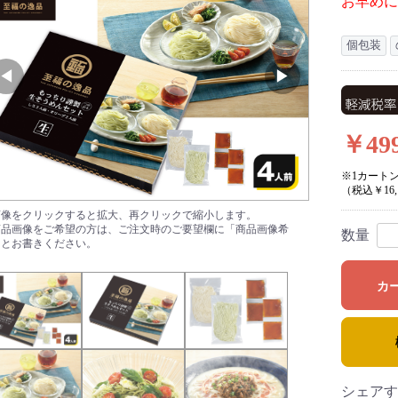
お早めに
個包装
￥49
※1カート
（税込￥16,
画像をクリックすると拡大、再クリックで縮小します。
商品画像をご希望の方は、ご注文時のご要望欄に「商品画像希
数量
」とお書きください。
カ
シェアす