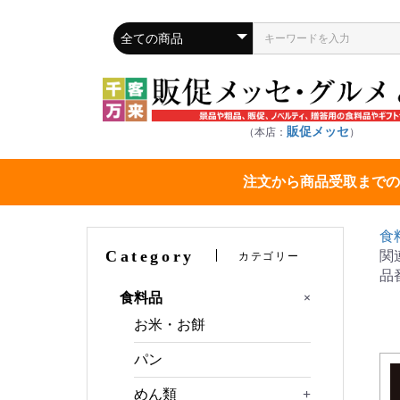
販促メッセ
（本店：
）
注文から商品受取までの
食
Category
関
カテゴリー
品
+
食料品
お米・お餅
パン
めん類
+