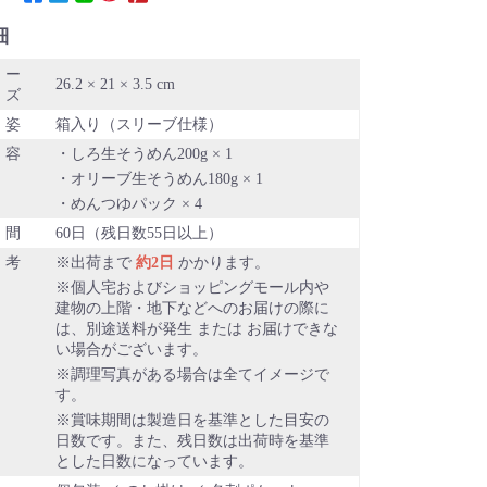
細
ケー
26.2 × 21 × 3.5 cm
イズ
姿
箱入り（スリーブ仕様）
容
しろ生そうめん200g × 1
オリーブ生そうめん180g × 1
めんつゆパック × 4
期間
60日（残日数55日以上）
考
出荷まで
約2日
かかります。
個人宅およびショッピングモール内や
建物の上階・地下などへのお届けの際に
は、別途送料が発生 または お届けできな
い場合がございます。
調理写真がある場合は全てイメージで
す。
賞味期間は製造日を基準とした目安の
日数です。また、残日数は出荷時を基準
とした日数になっています。