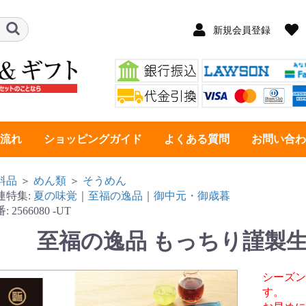
新規会員登録
流れ
ショッピングガイド
よくある質問
お問い合わ
料品
＞
めん類
＞
そうめん
連特集:
夏の味覚
｜
至福の逸品
｜
御中元・御歳暮
番:
2566080
-UT
至福の逸品 もっちり謹製
シーズン
す。