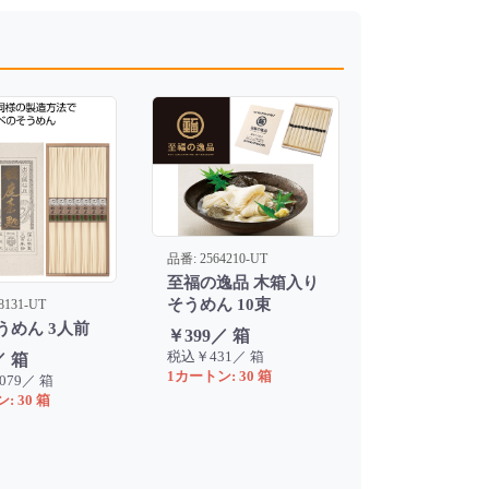
品番: 2564210-UT
至福の逸品 木箱入り
そうめん 10束
8131-UT
うめん 3人前
￥399／ 箱
税込￥431／ 箱
／ 箱
1カートン: 30 箱
079／ 箱
: 30 箱