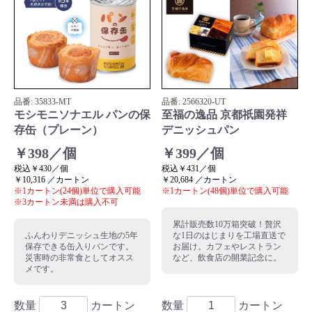
品番:
35833
-MT
品番:
2566320
-UT
モシモニソナエル パンの保
至福の逸品 京都祇園発祥
存缶（プレーン）
デニッシュパン
￥398／個
￥399／個
税込￥430／個
税込￥431／個
￥10,316 ／カートン
￥20,684 ／カートン
※1カートン(24個)単位で購入可能
※1カートン(48個)単位で購入可能
※3カートン未満は購入不可
累計販売数10万箱突破！贅沢
ふんわりデニッシュ生地の5年
な1日のはじまりを工場直送で
保存できる缶入りパンです。
お届け。カフェやレストラン
災害時の非常食としてオスス
など、飲食店の開業記念に。
メです。
数量
カートン
数量
カートン