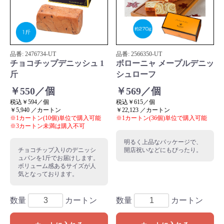
品番:
2476734
-UT
品番:
2566350
-UT
チョコチップデニッシュ 1
ボローニャ メープルデニッ
斤
シュローフ
￥550／個
￥569／個
税込￥594／個
税込￥615／個
￥5,940 ／カートン
￥22,123 ／カートン
※1カートン(10個)単位で購入可能
※1カートン(36個)単位で購入可能
※3カートン未満は購入不可
明るく上品なパッケージで、
チョコチップ入りのデニッシ
開店祝いなどにもぴったり。
ュパンを1斤でお届けします。
ボリューム感あるサイズが人
気となっております。
数量
カートン
数量
カートン