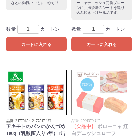
などの御祝いごとにいかが？
ーニャデニッシュ定番プレー
ンに、抹茶味のシートを織り
込み焼き上げた逸品です。
数量
カートン
数量
カートン
カートに入れる
カートに入れる
品番:
2477515～2477517
-UT
品番:
2566370
-UT
アキモトのパンのかんづめ
【欠品中】
ボローニャ 紅
100g（乳酸菌入り5年）1缶
白デニッシュローフ