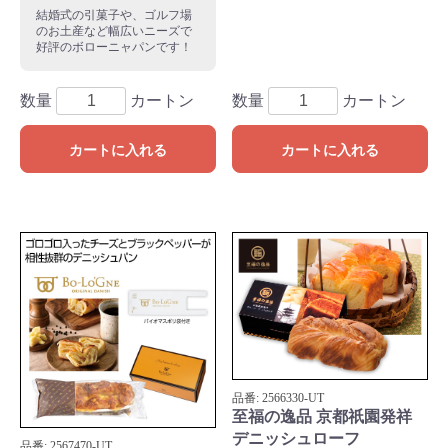
結婚式の引菓子や、ゴルフ場
のお土産など幅広いニーズで
好評のボローニャパンです！
数量
カートン
数量
カートン
カートに入れる
カートに入れる
品番:
2566330
-UT
至福の逸品 京都祇園発祥
デニッシュローフ
品番:
2567470
-UT