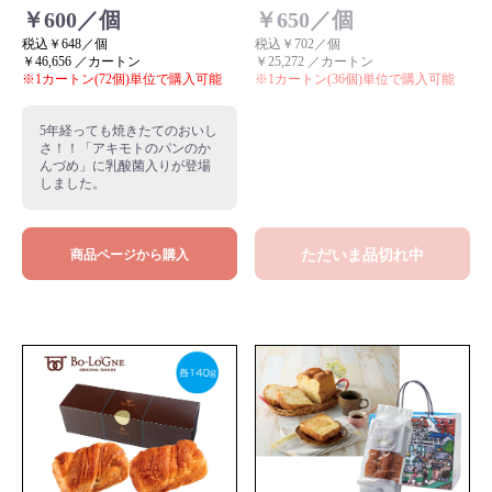
￥600／個
￥650／個
税込￥648／個
税込￥702／個
￥46,656 ／カートン
￥25,272 ／カートン
※1カートン(72個)単位で購入可能
※1カートン(36個)単位で購入可能
5年経っても焼きたてのおいし
さ！！「アキモトのパンのか
んづめ」に乳酸菌入りが登場
しました。
ただいま品切れ中
商品ページから購入