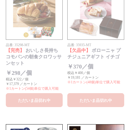
品番:
35298
-MT
品番:
35935
-MT
【完売】
おいしさ長持ち
【欠品中】
ボローニャ プ
コモパンの朝食クロワッサ
チジュニアギフト イチゴ
ンセット
￥370／個
￥298／個
税込￥400／個
￥19,181 ／カートン
税込￥322／個
※1カートン(48個)単位で購入可能
￥17,379 ／カートン
※1カートン(54個)単位で購入可能
ただいま品切れ中
ただいま品切れ中