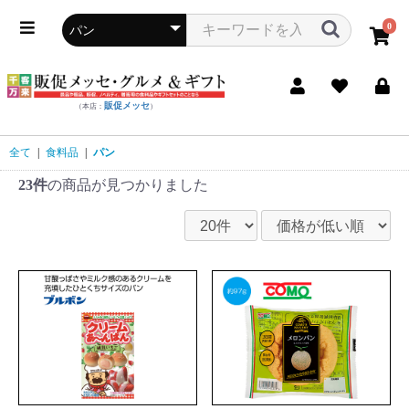
0
販促メッセ
（本店：
）
全て
|
食料品
|
パン
23件
の商品が見つかりました