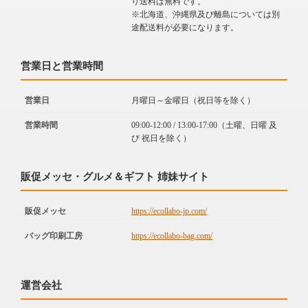
り送料は無料です。
※北海道、沖縄県及び離島については別
途配送料が必要になります。
営業日と営業時間
営業日
月曜日～金曜日（祝日等を除く）
営業時間
09:00-12:00 / 13:00-17:00（土曜、日曜 及
び 祝日を除く）
販促メッセ・グルメ＆ギフト 姉妹サイト
販促メッセ
https://ecollabo-jp.com/
バッグ印刷工房
https://ecollabo-bag.com/
運営会社