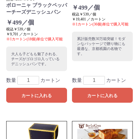
ボローニャ ブラックペッパ
￥499／個
ーチーズデニッシュパン
税込￥539／個
￥19,401 ／カートン
￥499／個
※1カートン(36個)単位で購入可能
税込￥539／個
￥9,701 ／カートン
累計販売数30万箱突破！モダ
※1カートン(18個)単位で購入可能
ンなパッケージで贈り物にも
最適な、京都祇園の名物で
す。
大人も子どもも魅了される、
チーズがゴロゴロ入っている
デニッシュパンです。
数量
カートン
数量
カートン
カートに入れる
カートに入れる