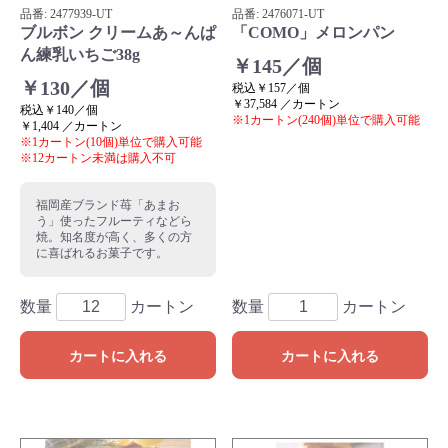
品番:
2477939
-UT
品番:
2476071
-UT
ブルボン クリームあ～んぱ
「COMO」メロンパン
ん練乳いちご38g
￥145／個
￥130／個
税込￥157／個
￥37,584 ／カートン
税込￥140／個
※1カートン(240個)単位で購入可能
￥1,404 ／カートン
※1カートン(10個)単位で購入可能
※12カートン未満は購入不可
福岡産ブランド苺「あまお
う」使ったフルーティなどら
焼。知名度が高く、多くの方
に喜ばれるお菓子です。
数量
カートン
数量
カートン
カートに入れる
カートに入れる