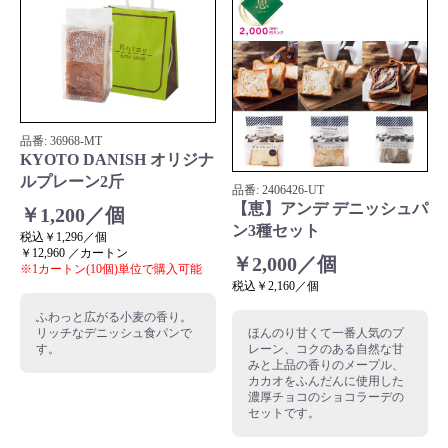
品番:
36968
-MT
KYOTO DANISH オリジナ
ルプレーン2斤
品番:
2406426
-UT
【恵】アンデ デニッシュパ
￥1,200／個
ン3種セット
税込￥1,296／個
￥12,960 ／カートン
￥2,000／個
※1カートン(10個)単位で購入可能
税込￥2,160／個
ふわっと広がる小麦の香り。
リッチなデニッシュ食パンで
ほんのり甘くて一番人気のプ
す。
レーン、コクのある自然な甘
みと上品の香りのメープル、
カカオをふんだんに使用した
濃厚チョコのショコラーデの
セットです。