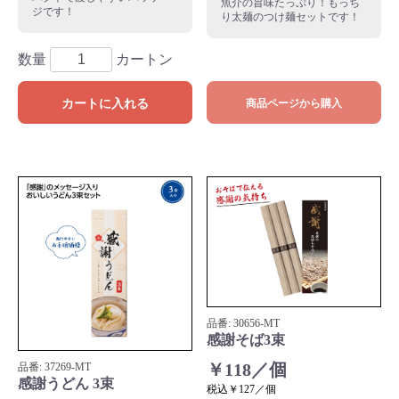
魚介の旨味たっぷり！もっち
ジです！
り太麺のつけ麺セットです！
数量
カートン
カートに入れる
商品ページから購入
品番:
30656
-MT
感謝そば3束
￥118／個
品番:
37269
-MT
感謝うどん 3束
税込￥127／個