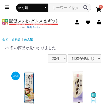
0
販促メッセ
（本店：
）
全て
|
食料品
|
めん類
250件
の商品が見つかりました