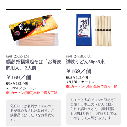
品番:
25055
-LM
品番:
2475886
-UT
感謝 招福縁起そば「お蕎麦
讃岐うどん50g×5束
御用人」 2人前
￥169／個
￥169／個
税込￥183／個
￥9,126 ／カートン
税込￥183／個
※1カートン(50個)単位で購入可能
￥10,951 ／カートン
※1カートン(60個)単位で購入可能
ちょっと太めでコシの強さが
自慢！日本三大うどんに数え
化粧箱には名刺サイズのカー
られる讃岐うどん。賞味期限
ドが挟める切れ込み付き。ご
も500日と長く、SP品として扱
挨拶品にぴったりなお蕎麦で
いやすくて人気があります。
す。