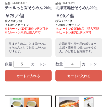
品番:
2478124
-UT
品番:
29453
-MT
チュルっと旨そうめん 200g
北海道地粉そうめん200g
￥79／個
￥90／個
税込￥85／個
税込￥97／個
￥1,707 ／カートン
￥2,916 ／カートン
※1カートン(20個)単位で購入可能
※1カートン(30個)単位で購入可能
※5カートン未満は購入不可
※4カートン未満は購入不可
夏はそうめん、冬は温かいに
北海道産小麦使用のボリュー
ゅうめんとしてお楽しみいた
ム感・価格共に優れたそうめ
だけます。
ん。のど越しも爽快です。
数量
カートン
数量
カートン
カートに入れる
カートに入れる