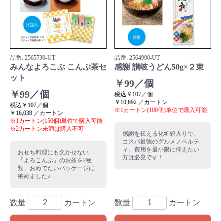
品番:
2565730
-UT
品番:
2564990
-UT
みんなよろこぶ こんぶ茶セ
感謝 讃岐うどん50g×２束
ット
￥99／個
￥99／個
税込￥107／個
￥10,692 ／カートン
税込￥107／個
※1カートン(100個)単位で購入可能
￥16,038 ／カートン
※1カートン(150個)単位で購入可能
※2カートン未満は購入不可
感謝を伝える化粧箱入りで、
コスパ最強のグルメノベルテ
ィ。費用を最小限に抑えたい
おせち料理にも欠かせない
方は必見です！
「よろこんぶ」のお茶を2種
類、おめでたいパッケージに
納めました♪
数量
カートン
数量
カートン