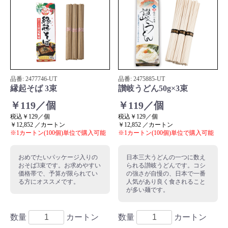
品番:
2477746
-UT
品番:
2475885
-UT
縁起そば 3束
讃岐うどん50g×3束
￥119／個
￥119／個
税込￥129／個
税込￥129／個
￥12,852 ／カートン
￥12,852 ／カートン
※1カートン(100個)単位で購入可能
※1カートン(100個)単位で購入可能
おめでたいパッケージ入りの
日本三大うどんの一つに数え
おそば3束です。お求めやすい
られる讃岐うどんです。コシ
価格帯で、予算が限られてい
の強さが自慢の、日本で一番
る方にオススメです。
人気があり良く食されること
が多い麺です。
数量
カートン
数量
カートン