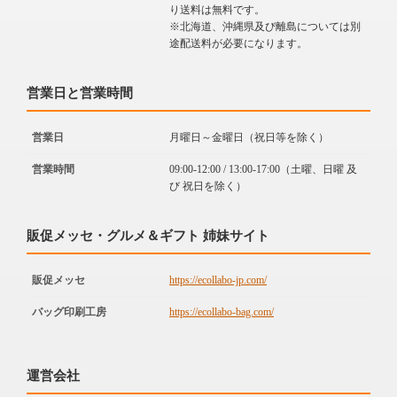
り送料は無料です。
※北海道、沖縄県及び離島については別
途配送料が必要になります。
営業日と営業時間
営業日
月曜日～金曜日（祝日等を除く）
営業時間
09:00-12:00 / 13:00-17:00（土曜、日曜 及
び 祝日を除く）
販促メッセ・グルメ＆ギフト 姉妹サイト
販促メッセ
https://ecollabo-jp.com/
バッグ印刷工房
https://ecollabo-bag.com/
運営会社