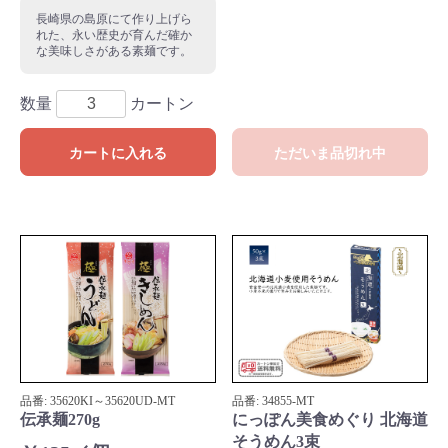
長崎県の島原にて作り上げら
れた、永い歴史が育んだ確か
な美味しさがある素麺です。
数量
カートン
カートに入れる
ただいま品切れ中
品番:
35620KI～35620UD
-MT
品番:
34855
-MT
伝承麺270g
にっぽん美食めぐり 北海道
そうめん3束