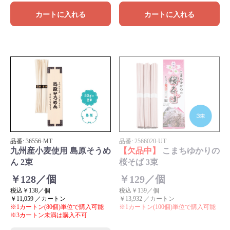
カートに入れる
カートに入れる
品番:
36556
-MT
品番:
2566020
-UT
九州産小麦使用 島原そうめ
【欠品中】
こまちゆかりの
ん 2束
桜そば 3束
￥128／個
￥129／個
税込￥138／個
税込￥139／個
￥11,059 ／カートン
￥13,932 ／カートン
※1カートン(80個)単位で購入可能
※1カートン(100個)単位で購入可能
※3カートン未満は購入不可