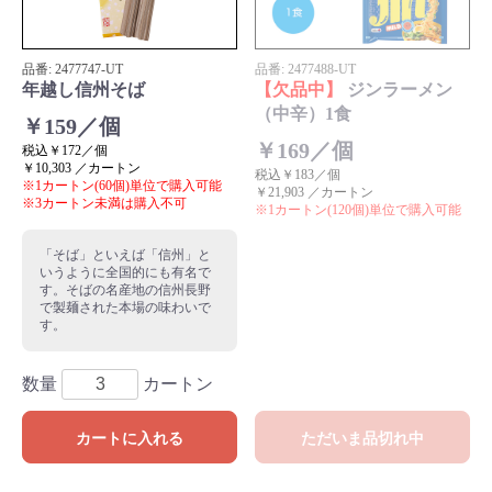
品番:
2477747
-UT
品番:
2477488
-UT
年越し信州そば
【欠品中】
ジンラーメン
（中辛）1食
￥159／個
￥169／個
税込￥172／個
￥10,303 ／カートン
税込￥183／個
※1カートン(60個)単位で購入可能
￥21,903 ／カートン
※3カートン未満は購入不可
※1カートン(120個)単位で購入可能
「そば」といえば「信州」と
いうように全国的にも有名で
す。そばの名産地の信州長野
で製麺された本場の味わいで
す。
数量
カートン
カートに入れる
ただいま品切れ中