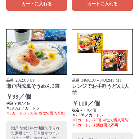
カートに入れる
カートに入れる
品番:
2562370
-UT
品番:
34602CU～34602MS
-MT
瀬戸内涼風そうめん 3束
レンジでお手軽うどん1人
前
￥99／個
￥110／個
税込￥107／個
￥10,692 ／カートン
税込￥119／個
※1カートン(100個)単位で購入可能
￥2,376 ／カートン
※1カートン(20個)単位で購入可能
※3カートン未満は購入不可
瀬戸内海沿岸の地区で作られ
た素麺です。低単価かつコン
パクトで渡しやすいパッケー