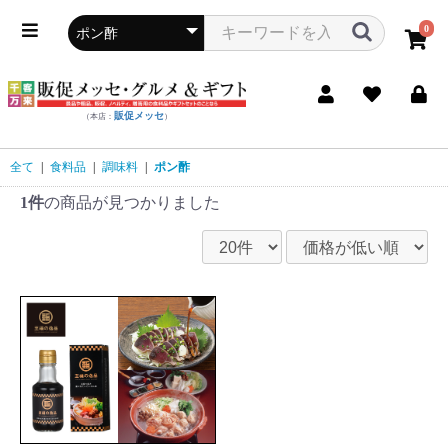
0
販促メッセ
（本店：
）
全て
|
食料品
|
調味料
|
ポン酢
1件
の商品が見つかりました