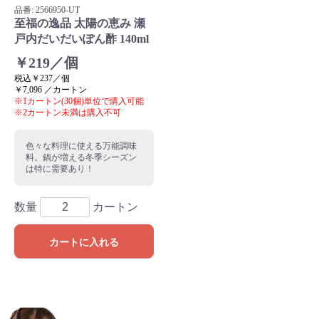
品番:
2566950
-UT
至福の逸品 太陽の恵み 瀬
戸内だいだいぽん酢 140ml
￥219／個
税込￥237／個
￥7,096 ／カートン
※1カートン(30個)単位で購入可能
※2カートン未満は購入不可
色々な料理に使える万能調味
料。鍋が増える冬季シーズン
は特に需要あり！
数量
カートン
カートに入れる