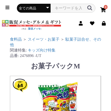
0
販促メッセ
（本店：
）
食料品
＞
スイーツ・お菓子
＞
駄菓子詰合せ、その
他
関連特集:
キッズ向け特集
品番:
2476896
-UT
お菓子パックM