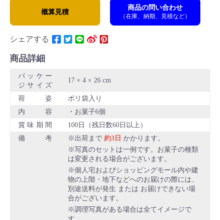
商品の問い合わせ
概算見積
（在庫、納期、見積など）
シェアする
商品詳細
パッケー
17 × 4 × 26 cm
ジサイズ
荷姿
ポリ袋入り
内容
お菓子6個
賞味期間
100日（残日数60日以上）
備考
出荷まで
約3日
かかります。
写真のセットは一例です。お菓子の種類
は変更される場合がございます。
個人宅およびショッピングモール内や建
物の上階・地下などへのお届けの際には、
別途送料が発生 または お届けできない場
合がございます。
調理写真がある場合は全てイメージで
す。