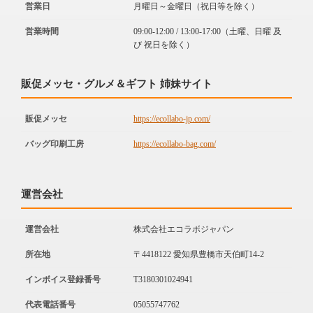
営業日
月曜日～金曜日（祝日等を除く）
営業時間
09:00-12:00 / 13:00-17:00（土曜、日曜 及
び 祝日を除く）
販促メッセ・グルメ＆ギフト 姉妹サイト
販促メッセ
https://ecollabo-jp.com/
バッグ印刷工房
https://ecollabo-bag.com/
運営会社
運営会社
株式会社エコラボジャパン
所在地
〒4418122 愛知県豊橋市天伯町14-2
インボイス登録番号
T3180301024941
代表電話番号
05055747762