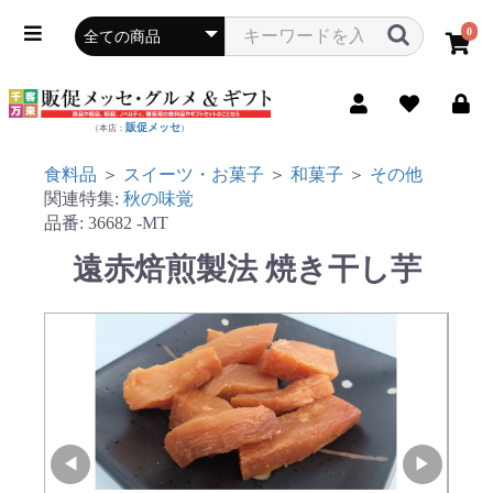
0
販促メッセ
（本店：
）
食料品
＞
スイーツ・お菓子
＞
和菓子
＞
その他
関連特集:
秋の味覚
品番:
36682
-MT
遠赤焙煎製法 焼き干し芋